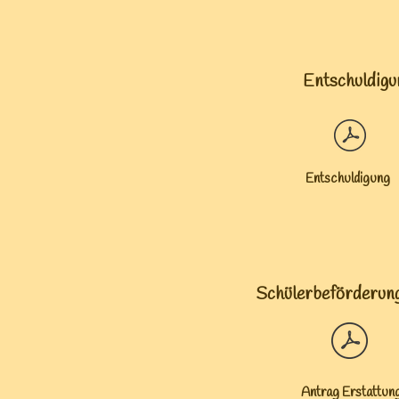
Entschuldig
Entschuldigung
Schülerbeförderun
g
Antrag Erstattun