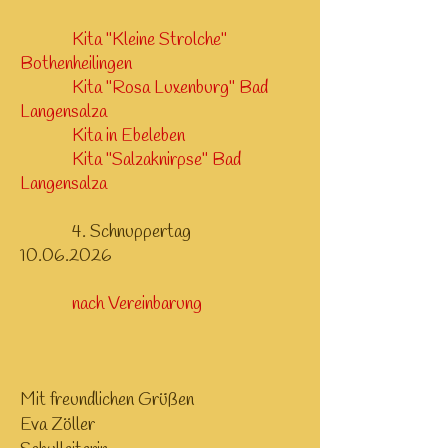
Kita "Kleine Strolche"
Bothenheilingen
Kita "Rosa Luxenburg" Bad
Langensalza
Kita in Ebeleben
Kita "Salzaknirpse" Bad
Langensalza
4. Schnuppertag
10.06.2026
nach Vereinbarung
Mit freundlichen Grüßen
Eva Zöller