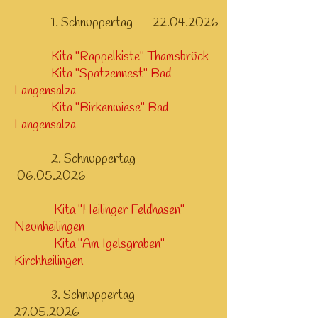
1
. Schnuppertag
22.04.2026
Kita "Rappelkiste" Thamsbrück
Kita "Spatzennest" Bad
Langensalza
Kita "Birkenwiese" Bad
Langensalza
2. Schnuppertag
06.05.2026
Kita "Heilinger Feldhasen"
Neunheilingen
Kita "Am Igelsgraben"
Kirchheilingen
3. Schnuppertag
27.05.2026